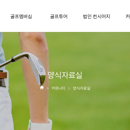
골프멤버십
골프투어
법인 컨시어지
커
양식자료실
커뮤니티
양식자료실
>
>