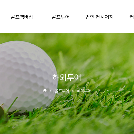
골프멤버십
골프투어
법인 컨시어지
커
해외투어
골프투어
해외투어
>
>