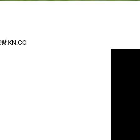
랑 KN.CC