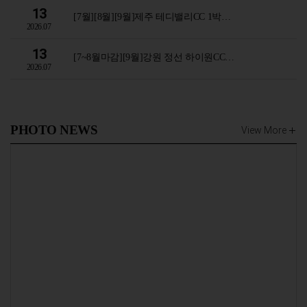
13
[7월][8월][9월]제주 테디밸리CC 1박…
2026.07
13
[7~8월마감][9월]강원 정선 하이원CC…
2026.07
PHOTO NEWS
View More