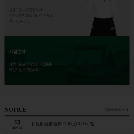
신동아골프가 긍정적이고
진취적인 사고를 겸비한 인재를
찾고 있습니다.
사업분야
신동아골프의 다양한 사업들을
확인하실 수 있습니다.
NOTICE
View More
13
[7월][8월][9월]제주 라온GC 1박2일 …
2026.07