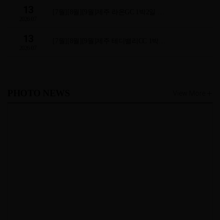
13
[7월][8월][9월]제주 라온GC 1박2일 …
2026.07
13
[7월][8월][9월]제주 테디밸리CC 1박…
2026.07
PHOTO NEWS
View More