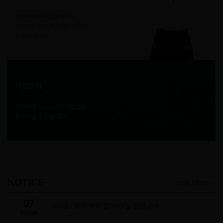
신동아골프가 긍정적이고
진취적인 사고를 겸비한 인재를
찾고 있습니다.
사업분야
신동아골프의 다양한 사업들을
확인하실 수 있습니다.
NOTICE
View More
07
[10월] 중국 베이징 3박4일 명문 2색…
2026.08