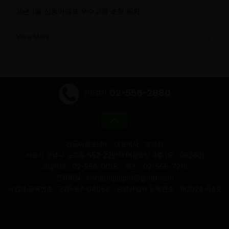
26년 1월 신동아골프 우수고객 초청 해외 …
View More
02-556-2880
전화걸기
신동아골프(주)
대표이사 : 박정석
서울시 강남구 도곡동 552-22번지 대광빌딩 4층 (우 : 06260)
고객센터 : 02-556-0015
팩스 : 02-556-7218
전자메일 : shindongagolf@gmail.com
사업자 등록번호 : 220-87-04052
관광사업자 등록번호 : 제2024-04호
COPYRIGHT(C)
SHINDONGAH GOLF.
ALL RIGHTS RESERVED.