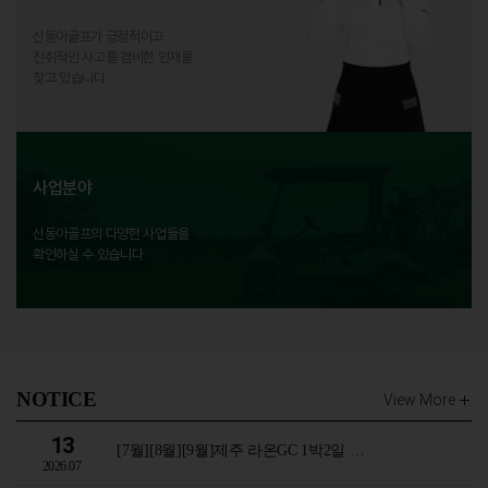
신동아골프가 긍정적이고
진취적인 사고를 겸비한 인재를
찾고 있습니다.
사업분야
신동아골프의 다양한 사업들을
확인하실 수 있습니다.
NOTICE
View More
13
[7월][8월][9월]제주 라온GC 1박2일 …
2026.07