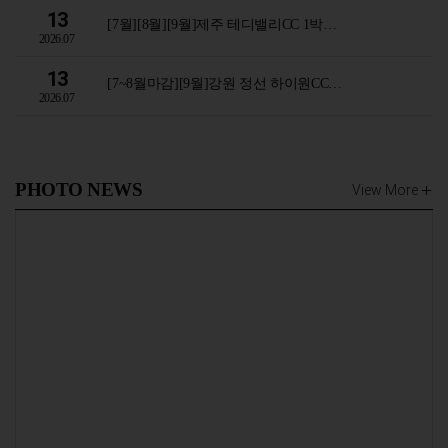
13
[7월][8월][9월]제주 테디밸리CC 1박…
2026.07
13
[7~8월마감][9월]강원 정선 하이원CC…
2026.07
PHOTO NEWS
View More