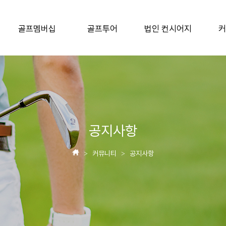
골프멤버십
골프투어
법인 컨시어지
커
공지사항
커뮤니티
공지사항
>
>