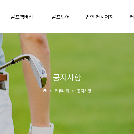
골프멤버십
골프투어
법인 컨시어지
커
공지사항
커뮤니티
공지사항
>
>