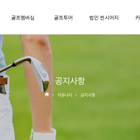
골프멤버십
골프투어
법인 컨시어지
커
공지사항
커뮤니티
공지사항
>
>